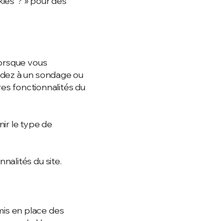
kies”? » pour des
lorsque vous
ndez à un sondage ou
res fonctionnalités du
ir le type de
nalités du site.
is en place des